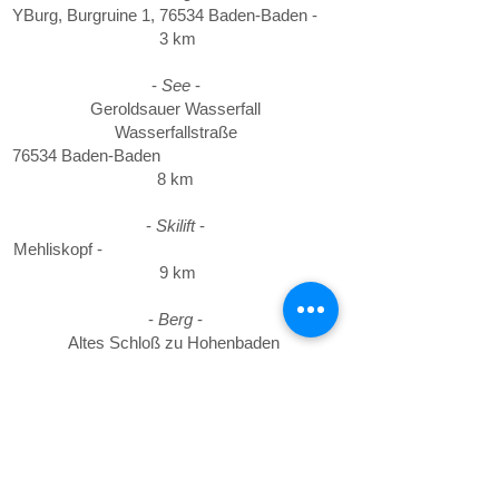
YBurg, Burgruine 1, 76534 Baden-Baden -
3 km
-
See
-
Geroldsauer Wasserfall
Wasserfallstraße
76534 Baden-Baden
8 km
-
Skilift
-
Mehliskopf -
9 km
-
Berg
-
Altes Schloß zu Hohenbaden
Alter Schloßweg 10
76532 Baden-Baden -
10 km
-
Fluss
-